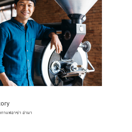
tory
งกาแฟอาข่า อ่ามา