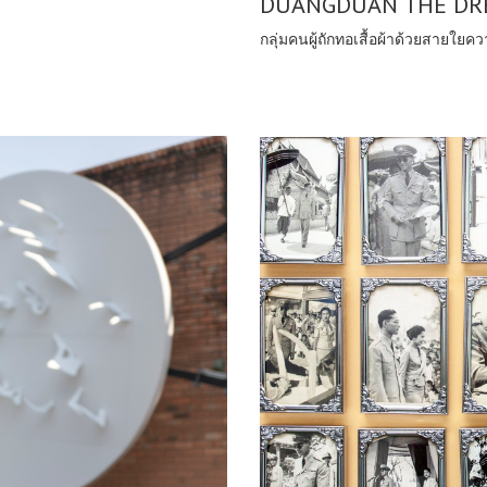
DUANGDUAN THE DR
กลุ่มคนผู้ถักทอเสื้อผ้าด้วยสายใย