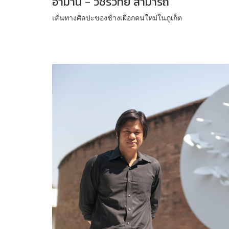
อามานี่ – วชิรวิทย์ สามารถ
เส้นทางศิลปะของช้างเผือกคนใหม่ในภูเก็ต