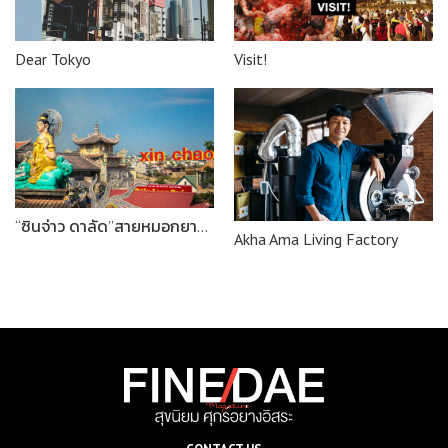
Dear Tokyo
Visit!
“ซินจ่าว ดาลัด”สายหมอกยามเช้า อากาศหนาวๆ ยามเย็น
Akha Ama Living Factory