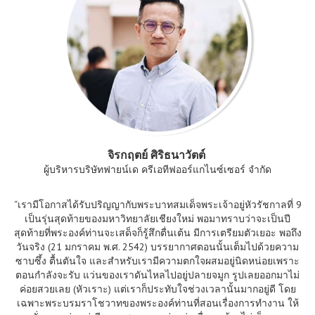
จิรกฤตย์ ศิริธนาวัตต์
ผู้บริหารบริษัทฟายน์เด ครีเอทีฟออร์แกไนซ์เซอร์ จำกัด
“เรามีโอกาสได้รับปริญญากับพระบาทสมเด็จพระเจ้าอยู่หัวรัชกาลที่ 9
เป็นรุ่นสุดท้ายของมหาวิทยาลัยเชียงใหม่ พอมาทราบว่าจะเป็นปี
สุดท้ายที่พระองค์ท่านจะเสด็จก็รู้สึกตื่นเต้น มีการเตรียมตัวเยอะ พอถึง
วันจริง (21 มกราคม พ.ศ. 2542) บรรยากาศตอนนั้นเต็มไปด้วยความ
ซาบซึ้ง ตื้นตันใจ และสำหรับเรามีความตกใจผสมอยู่นิดหน่อยเพราะ
ตอนกำลังจะรับ แว่นของเราดันไหลไปอยู่ปลายจมูก รูปเลยออกมาไม่
ค่อยสวยเลย (หัวเราะ) แต่เราก็ประทับใจช่วงเวลานั้นมากอยู่ดี โดย
เฉพาะพระบรมราโชวาทของพระองค์ท่านที่สอนเรื่องการทำงาน ให้