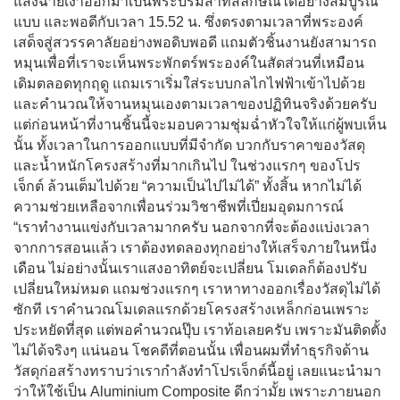
แสงฉายเงาออกมาเป็นพระบรมสาทิสลักษณ์ได้อย่างสมบูรณ์
แบบ และพอดีกับเวลา 15.52 น. ซึ่งตรงตามเวลาที่พระองค์
เสด็จสู่สวรรคาลัยอย่างพอดิบพอดี แถมตัวชิ้นงานยังสามารถ
หมุนเพื่อที่เราจะเห็นพระพักตร์พระองค์ในสัดส่วนที่เหมือน
เดิมตลอดทุกฤดู แถมเราเริ่มใส่ระบบกลไกไฟฟ้าเข้าไปด้วย
และคำนวณให้จานหมุนเองตามเวลาของปฏิทินจริงด้วยครับ
แต่ก่อนหน้าที่งานชิ้นนี้จะมอบความชุ่มฉ่ำหัวใจให้แก่ผู้พบเห็น
นั้น ทั้งเวลาในการออกแบบที่มีจำกัด บวกกับราคาของวัสดุ
และน้ำหนักโครงสร้างที่มากเกินไป ในช่วงแรกๆ ของโปร
เจ็กต์ ล้วนเต็มไปด้วย “ความเป็นไปไม่ได้” ทั้งสิ้น หากไม่ได้
ความช่วยเหลือจากเพื่อนร่วมวิชาชีพที่เปี่ยมอุดมการณ์
“เราทำงานแข่งกับเวลามากครับ นอกจากที่จะต้องแบ่งเวลา
จากการสอนแล้ว เราต้องทดลองทุกอย่างให้เสร็จภายในหนึ่ง
เดือน ไม่อย่างนั้นเราแสงอาทิตย์จะเปลี่ยน โมเดลก็ต้องปรับ
เปลี่ยนใหม่หมด แถมช่วงแรกๆ เราหาทางออกเรื่องวัสดุไม่ได้
ซักที เราคำนวณโมเดลแรกด้วยโครงสร้างเหล็กก่อนเพราะ
ประหยัดที่สุด แต่พอคำนวณปุ๊บ เราท้อเลยครับ เพราะมันติดตั้ง
ไม่ได้จริงๆ แน่นอน โชคดีที่ตอนนั้น เพื่อนผมที่ทำธุรกิจด้าน
วัสดุก่อสร้างทราบว่าเรากำลังทำโปรเจ็กต์นี้อยู่ เลยแนะนำมา
ว่าให้ใช้เป็น Aluminium Composite ดีกว่ามั้ย เพราะภายนอก