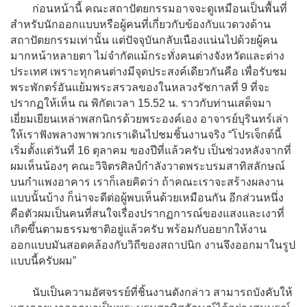
ก่อนหน้านี้ คณะสถาปัตยกรรมอาจจะดูเหมือนเป็นพื้นที่
สำหรับนักออกแบบหรือผู้คนที่เกี่ยวกับข้องกับแวดวงด้าน
สถาปัตยกรรมเท่านั้น แต่ปัจจุบันกลับเนืองแน่นไปด้วยผู้คน
มากหน้าหลายตา ไม่จำกัดแม้กระทั่งคนต่างจังหวัดและต่าง
ประเทศ เพราะทุกคนต่างมีจุดประสงค์เดียวกันคือ เพื่อรับชม
พระพักตร์อันแย้มพระสรวลของในหลวงรัชกาลที่ 9 ที่จะ
ปรากฏให้เห็น ณ พิกัดเวลา 15.52 น. ราวกับท่านเสด็จมา
เยี่ยมเยียนเหล่าพสกนิกรด้วยพระองค์เอง อาจารย์บุรินทร์เล่า
ให้เราฟังพลางพาพวกเราเดินไปชมชิ้นงานจริง “โปรเจ็กต์นี้
เริ่มตั้งแต่วันที่ 16 ตุลาคม ของปีที่แล้วครับ เป็นช่วงหลังจากที่
ผมเห็นน้องๆ คณะวิจิตรศิลป์กำลังวาดพระบรมสาทิสลักษณ์
บนกำแพงอาคาร เราก็เลยคิดว่า ถ้าคณะเราจะสร้างผลงาน
แบบนั้นบ้าง ก็น่าจะดีต่อผู้พบเห็นด้วยเหมือนกัน อีกส่วนหนึ่ง
คือตัวผมเป็นคนที่สนใจเรื่องปรากฏการณ์ของแสงและเงาที่
เกิดขึ้นตามธรรมชาติอยู่แล้วครับ พร้อมกับอยากให้งาน
ออกแบบมันสอดคล้องกับวิถีของสถาปนิก งานจึงออกมาในรูป
แบบนี้ครับผม”
นับเป็นความอัศจรรย์ที่ชิ้นงานดังกล่าว สามารถบังคับให้