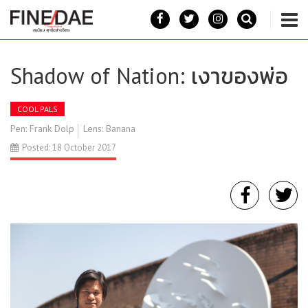
Shadow of Nation: เงาของพ่อ
COOL PALS
Pen: Frank Dolp
Lens: Banana
Posted: 18 October 2017