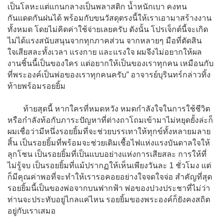
เป็นโลหะแต่แกนกลางเป็นพลาสติก น้ำหนักเบา คงทน
กันแดดกันฝนได้ พร้อมกับขนวัสดุตรงนี้ให้เราเอามาสร้างงาน
ทั้งหมด โดยไม่คิดค่าใช้จ่ายเลยครับ ดังนั้น โปรเจ็กต์นี้จะเกิด
ไม่ได้แรงสนับสนุนจากทุกภาคส่วน จากหลายๆ มือที่ตัดสิน
ใจเสียสละทั้งเวลา แรงกาย และแรงใจ ผมจึงไม่อยากให้ผล
งานชิ้นนี้เป็นของใคร แต่อยากให้เป็นของเราทุกคน เหมือนกับ
ที่พระองค์เป็นพ่อของเราทุกคนครับ” อาจารย์บุรินทร์กล่าวทิ้ง
ท้ายพร้อมรอยยิ้ม
ท้ายสุดนี้ หากใครที่หมดหวัง หมดกำลังใจในการใช้ชีวิต
หรือกำลังท้อกับภาระปัญหาที่ต่างถาโถมเข้ามาไม่หยุดยั้งล่ะก็
ผมเชื่อว่ามีหนึ่งรอยยิ้มที่จะช่วยบรรเทาให้ทุกข์ทั้งหลายมลาย
สิ้น เป็นรอยยิ้มที่พร้อมจะช่วยเติมเชื้อไฟแห่งแรงบันดาลใจให้
ลุกโชน เป็นรอยยิ้มที่เป็นแบบอย่างแห่งการเสียสละ การให้ที่
ไม่รู้จบ เป็นรอยยิ้มที่แม้ปรากฏให้เห็นเพียงวันละ 1 ชั่วโมง แต่
ก็มีคุณค่าพอที่จะทำให้เรารอคอยอย่างใจจดใจจ่อ สำคัญที่สุด
รอยยิ้มนี้เป็นของพ่อจากบนฟากฟ้า พ่อของปวงประชาที่ไม่ว่า
ท่านจะประทับอยู่ไกลแค่ไหน รอยยิ้มของพระองค์ก็ยังคงสถิต
อยู่กับเราเสมอ