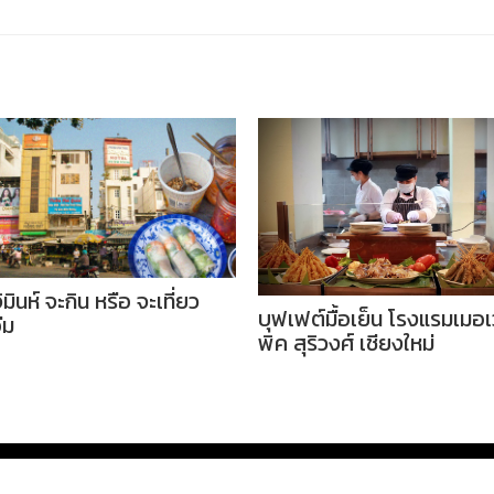
ิมินห์ จะกิน หรือ จะเที่ยว
บุฟเฟต์มื้อเย็น โรงแรมเมอ
อืม
พิค สุริวงศ์ เชียงใหม่