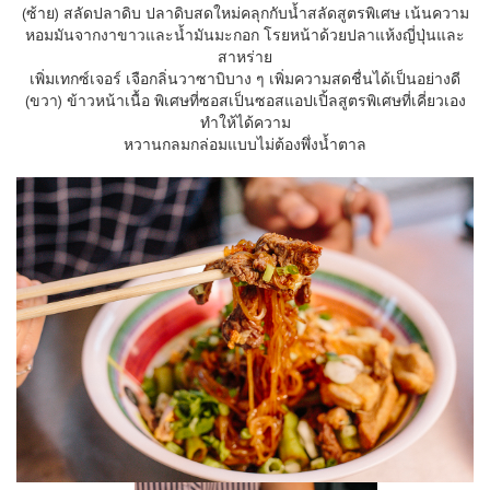
(ซ้าย) สลัดปลาดิบ ปลาดิบสดใหม่คลุกกับน้ำสลัด
สูตรพิเศษ เน้นความ
หอมมันจากงาขาวและน้ำมันมะกอก โรยหน้าด้วยปลาแห้งญี่ปุ่นแ
ละ
สาหร่าย
เพิ่มเทกซ์เจอร์ เจือกลิ่นวาซาบิบาง ๆ เพิ่มความสดชื่นได้เป็นอย่า
งดี
(ขวา) ข้าวหน้าเนื้อ พิเศษที่ซอสเป็นซอสแอปเปิ้ล
สูตรพิเศษที่เคี่ยวเอง
ทำให้
ได้ความ
หวานกลมกล่อมแบบไม่ต้องพึ่งน้ำตาล