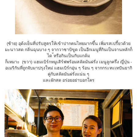
(ซ้าย) อุด้งเย็นที่ปรับสูตรให้เข้
าปากคนไทยมากขึ้น เพิ่มรสเปรี้ยวด้วย
มะนาวสด กลิ่นฉุนบาง ๆ จากวาซาบิขูด เป็นอีกเมนูที่กินเป็นจานหล
ักก็
ได ้หรือกินเป็นกับแกล้ม
ก็เหมา
ะ (ขวา) แฮมเบิร์กหมูเสิร์ฟพร้อมสลั
ดมันฝรั่ง เมนูลูกครึ่ง ญี่ปุ่น -
อเมริกันที่ถูกจับมาปรุงใหม่ แฮมเบิร์กอุ่น ๆ ร้อน ๆ จากกระทะเทปันยากิ
คู่กับสลัดมันฝรั่งแน่น ๆ
และผักสด อร่อยอย่าบอกใคร