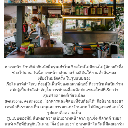
ฮาเทหน้า ร้านที่นักกินนักดื่มรุ่นเก๋าในเชียงใหม่ไม่มีทางไม่รู้จัก หลังทิ้ง
ช่วงไปนาน วันนี้ฮาเทหน้ากลับมาสร้างสีสันให้ยามค่ำคืนของ
เชียงใหม่อีกครั้ง ในรูปแบบของ
เรือโนอาห์ลำใหญ่ ตั้งอยู่ในพื้นที่ของคุณฤกษ์ฤทธิ์ ตีระวนิช ศิลปินร่วม
สมัยผู้เป็นกำลังสำคัญในการขับเคลื่อนศิลปะแขนงใหม่ที่เรียกว่า
สุนทรียศาสตร์เกี่ยวเนื่อง
(Relational Aesthetics) . “อาหารและศิลปะที่จับต้องได้” คือนิยามของฮา
เทหน้าที่เรามองเห็น เมนูและการตกแต่งร้านแบบไม่มีกฎเกณฑ์และไร้
รูปแบบคือความเป็น
รูปแบบของที่นี่ สืบทอดความเป็นฮาเทหน้าจาก คุณจั้ง-ศีลวัตก์ รมยา
นนท์ หรือที่คุ้นหูกันในนาม “จั้ง ย้อนแยงฯ” ฮาเทหน้าในวันนี้มีคุณอาร์ม