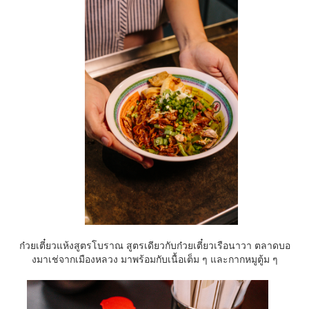
ก๋วยเตี๋ยวแห้งสูตรโบราณ สูตรเดียวกับก๋วยเตี๋ยวเรือ
นาวา ตลาดบอ
งมาเช่จากเมืองหลวง มาพร้อมกับเนื้อเต็ม ๆ และกากหมูตู้ม ๆ