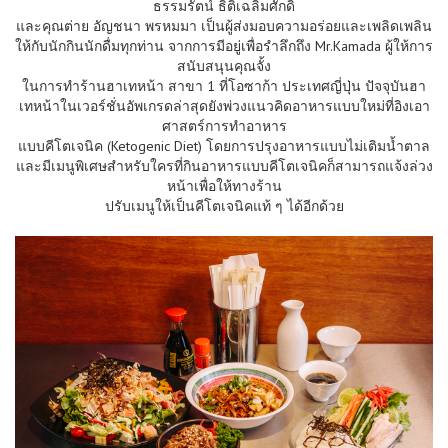
ธรรมรัตน์ ธิติเฉลิมศักดิ์
และคุณต่าย อัญชนา พรหมมา เป็นผู้ส่งมอบความอร่อยและเพลิดเพลิน
ให้กับนักกินนักดื่มทุกท่าน จากการมีอยู่เพื่อรำลึกถึง Mr.Kamada ผู้ให้การ
สนับสนุนคุณจั้ง
ในการทำร้านฮาเทหน้า สาขา 1 ที่โอซาก้า ประเทศญี่ปุ่น ปัจจุบันฮา
เทหน้าในเวอร์ชั่นอัพเกรดล่าสุดยังพ่วงแนวคิดอาหารแบบใหม่ที่อิงเอา
ศาสตร์การทำอาหาร
แบบคีโตเจนิค (Ketogenic Diet) โดยการปรุงอาหารแบบไม่เติมน้ำตาล
และมีเมนูพิเศษสำหรับใครที่กินอาหารแบบคีโตเจนิคก็สามารถแจ้งล่วง
หน้าเพื่อให้ทางร้าน
ปรับเมนูให้เป็นคีโตเจนิคแท้ ๆ ได้อีกด้วย