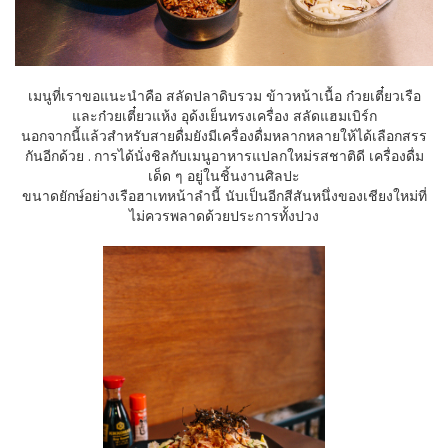
เมนูที่เราขอแนะนำคือ สลัดปลาดิบรวม ข้าวหน้าเนื้อ ก๋วยเตี๋ยวเรือ
และก๋วยเตี๋ยวแห้ง อุด้งเย็นทรงเครื่อง สลัดแฮมเบิร์ก
นอกจากนี้แล้วสำหรับสายดื่มยังมีเครื่องดื่มหลากหลายให้ได้เลือกสรร
กันอีกด้วย . การได้นั่งชิลกับเมนูอาหารแปลกใหม่รสชาติดี เครื่องดื่ม
เด็ด ๆ อยู่ในชิ้นงานศิลปะ
ขนาดยักษ์อย่างเรือฮาเทหน้าลำนี้ นับเป็นอีกสีสันหนึ่งของเชียงใหม่ที่
ไม่ควรพลาดด้วยประการทั้งปวง