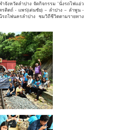
ฬาจังหวัดลำปาง จัดกิจกรรม “นั่งรถไฟแอ่ว
ดิตถ์ - แพร่(เด่นชัย) – ลำปาง – ลำพูน -
านีรถไฟนครลำปาง ชมวิถีชีวิตตามรายทาง