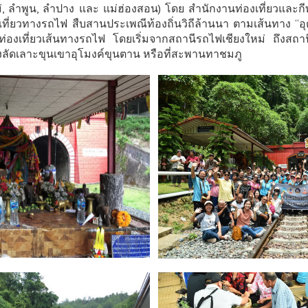
่, ลำพูน, ลำปาง และ แม่ฮ่องสอน) โดย สำนักงานท่องเที่ยวและกี
ที่ยวทางรถไฟ สืบสานประเพณีท้องถิ่นวิถีล้านนา ตามเส้นทาง “อุตร
องเที่ยวเส้นทางรถไฟ โดยเริ่มจากสถานีรถไฟเชียงใหม่ ถึงสถ
ลัดเลาะขุนเขาอุโมงค์ขุนตาน หรือที่สะพานทาชมภู