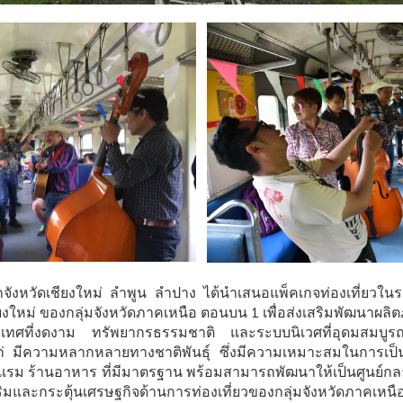
กจังหวัดเชียงใหม่ ลำพูน ลำปาง ได้นำเสนอแพ็คเกจท่องเที่ยวใน
ม่ ของกลุ่มจังหวัดภาคเหนือ ตอนบน 1 เพื่อส่งเสริมพัฒนาผลิตภัณฑ
ระเทศที่งดงาม ทรัพยากรธรรมชาติ และระบบนิเวศที่อุดมสมบูรณ์ 
่ มีความหลากหลายทางชาติพันธุ์ ซึ่งมีความเหมาะสมในการเป็นถิ
รงแรม ร้านอาหาร ที่มีมาตรฐาน พร้อมสามารถพัฒนาให้เป็นศูนย์กลา
สริมและกระตุ้นเศรษฐกิจด้านการท่องเที่ยวของกลุ่มจังหวัดภาคเหนื