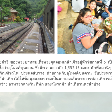
ชดำริ ของพระบาทสมเด็จพระจุลจอมเกล้าเจ้าอยู่หัวรัชกาลที่ 5 เ
ห้ชื่อว่าอุโมงค์ขุนตาน ซึ่งมีความยาวถึง 1,352.15 เมตร พักที่สถ
ิธภัณฑ์รถไฟ ประแจสับราง ถ่ายภาพกับอุโมงค์ขุนตาน รับประทา
นำเที่ยวได้ให้ข้อมูลและความเป็นมาของเส้นทางการท่องเที่ยวรถ
่าง อาหารกลางวัน ที่พัก และนั่งรถม้า นำเที่ยวนครลำปาง