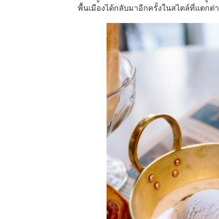
พื้นเมืองได้กลับมาอีกครั้งในสไตล์ที่แตกต