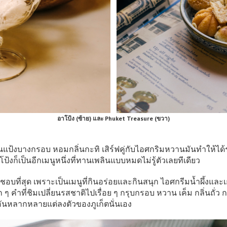
อาโป้ง (ซ้าย) และ Phuket Treasure (ขวา)
่นแป้งบางกรอบ หอมกลิ่นกะทิ เสิร์ฟคู่กับไอศกริมหวานมันทำให้ได้
โป้งก็เป็นอีกเมนูหนึ่งที่ทานเพลินแบบหมดไม่รู้ตัวเลยทีเดียว
เราชอบที่สุด เพราะเป็นเมนูที่กินอร่อยและกินสนุก ไอศกรีมน้ำผึ้ง
คำที่ชิมเปลี่ยนรสชาติไปเรื่อย ๆ กรุบกรอบ หวาน เค็ม กลิ่นถั่ว ก
ันหลากหลายแต่ลงตัวของภูเก็ตนั่นเอง