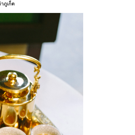
าภูเก็ต