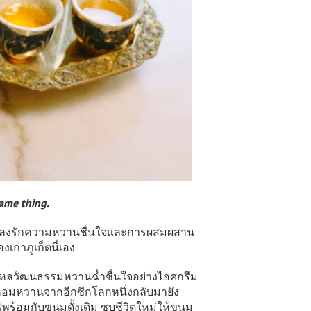
same thing.
ี่เราหลงรักความหวานชื่นใจและการผสมผสาน
ก่าภูเก็ตนี่เอง
หลงใหลวัฒนธรรมหวานฉ่ำชื่นใจอย่างไอศกรีม
ชาติหอมหวานจากอีกซีกโลกหนึ่งกลับมายัง
ฟพร้อมกับขนมดั้งเดิม ชุบชีวิตใหม่ให้ขนม