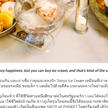
buy happiness, but you can buy ice cream, and that’s kind of the 
พื่อนกัน และเราเชื่อว่าคุณจะหลงรัก Torry’s Ice Cream เหมือนท
อยรมณีย์ ซอยเล็ก ๆ แต่เต็มไปด้วยสีสัน บนถนนถลางในย่านเมืองเ
ูเก็ตแท้ ๆ ที่ใช้ชีวิตส่วนหนึ่งศึกษาต่อในสหรัฐอเมริกา และได้
จกลับมาใช้ชีวิตยังบ้านเกิด ชาวภูเก็ตรุ่นใหม่คนนี้จึงได้หอบเอารส
อย่างลงตัว เกิดเป็นสี่เมนูชุด TASTE of PHUKET ไอศกรีมรสดี เสิร์