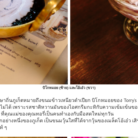
บิโกหมอย (ซ้าย) และโอ้เอ๋ว (ขวา)
าถิ่นภูเก็ตหมายถึงขนมข้าวเหนียวดำเปียก บิโกหมอยของ Torry’s 
าดไม่ได้ เพราะรสชาติหวานมันของไอศกรีมกะทิกับความเข้มเข้นของ
ดำ ที่คุณแม่ของคุณทอรี่เป็นคนทำเองกับมือสดใหม่ทุกวัน
อย่างหนึ่งของภูเก็ต เป็นขนมวุ้นใสที่ได้จากวุ้นของเมล็ดโอ้เอ๋ว เส
้ ๆ