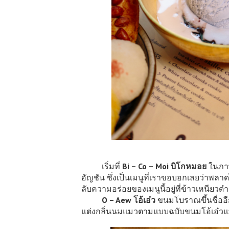
เริ่มที่
Bi – Co – Moi บิโกหมอย
ในภาษ
อัญชัน ซึ่งเป็นเมนูที่เราขอบอกเลยว่าพล
ลับความอร่อยของเมนูนี้อยู่ที่ข้าวเหนียว
O – Aew โอ้เอ๋ว
ขนมโบราณขึ้นชื่ออีก
แต่งกลิ่นนมแมวตามแบบฉบับขนมโอ้เอ๋วแท