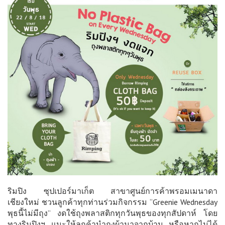
ริมปิง ซุปเปอร์มาเก็ต สาขาศูนย์การค้าพรอมเมนาดา
เชียงใหม่ ชวนลูกค้าทุกท่านร่วมกิจกรรม “Greenie Wednesday
พุธนี้ไม่มีถุง” งดใช้ถุงพลาสติกทุกวันพุธของทุกสัปดาห์ โดย
ทางริมปิงฯ แนะให้ลูกค้านำถุงผ้ามาจากบ้าน หรือหากไม่ได้