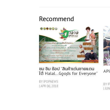
Recommend
ชม ชิม ช้อป “สินค้าเด่นชายแดน
APi
ใต้ Halal…Goods for Everyone”
11-17 เม.ย. นี้ ที่พรอมเมนาดา
BY IPOPNEWS
เชียงใหม่
BY 
| APR 06, 2018
| JUN