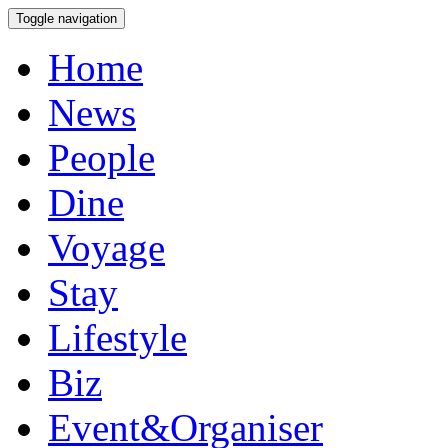
Toggle navigation
Home
News
People
Dine
Voyage
Stay
Lifestyle
Biz
Event&Organiser