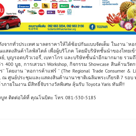
งจากทั่วประเทศ มาลดราคาให้ได้ช้อปกันแบบจัดเต็ม ในงาน “หอกา
งานแสดงสินค้าไลฟ์สไตล์ เพื่อผู้บริโภค โดยมีบริษัทชั้นนำของไทยเ
ำทิพย์, บุญรอดบริวเวอรี่, เบทาโกร และบริษัทชั้นนำอีกมากมาย รว
400 บูธ, การเสวนา Workshop, กิจกรรม Showcase สินค้านวัตกรรม
ร” โดยงาน “หอการค้าแฟร์ ” (The Regional Trade Consumer & Lifes
61 ณ ศูนย์ประชุมและแสดงสินค้านานาชาติเฉลิมพระเกียรติ 7 รอบ 
ค้าภายในงาน มีสิทธิ์จับรางวัลพิเศษ ลุ้นรับ Toyota Yaris ทันที!!
ูท ติดต่อได้ที่ คุณโนบิตะ โทร. 081-530-5185