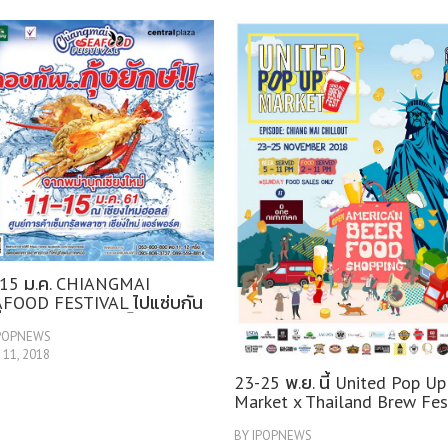
15 ม.ค. CHIANGMAI
FOOD FESTIVAL ไปแซ่บกัน
ที่ เชียงใหม่ฮอลล์ เซ็นทรัลฯ
IPOPNEWS
ยงใหม่ แอร์พอร์ต
 11, 2018
23-25 พ.ย. นี้ United Pop Up
Market x Thailand Brew Fest
One Nimman
BY IPOPNEWS