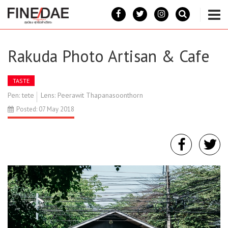
Rakuda Photo Artisan & Cafe
TASTE
Pen: tete
Lens: Peerawit Thapanasoonthorn
Posted: 07 May 2018