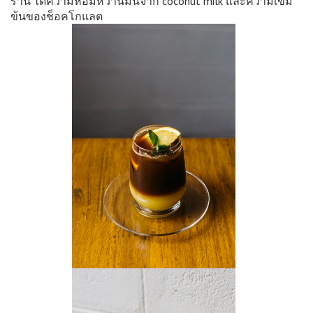
ร้าน ได้ความหอมหวานมันจาก coconut milk และความเข้ม
ข้นของช็อคโกแลต