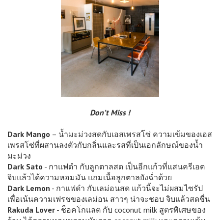
Don’t Miss !
Dark Mango
– น้ำมะม่วงสดกับเอสเพรสโซ่ ความเข้มของเอส
เพรสโซ่ที่ผสานลงตัวกับกลิ่นและรสที่เป็นเอกลักษณ์ของน้ำ
มะม่วง
Dark Sato
- กาแฟดำ กับลูกตาลสด เป็นอีกแก้วที่แสนครีเอต
จิบแล้วได้ความหอมมัน แถมเนื้อลูกตาลยังฉ่ำด้วย
Dark Lemon
- กาแฟดำ กับเลม่อนสด แก้วนี้จะไม่ผสมไซรัป
เพื่อเน้นความเฟรชของเลม่อน สาวๆ น่าจะชอบ จิบแล้วสดชื่น
Rakuda Lover
- ช็อคโกแลต กับ coconut milk สูตรพิเศษของ