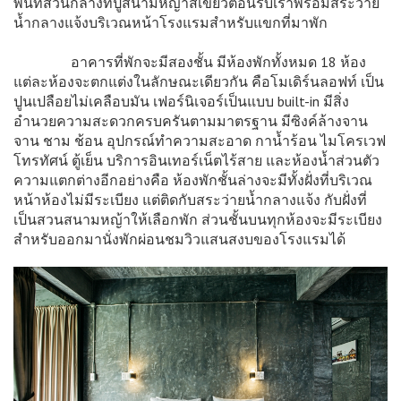
พื้นที่ส่วนกลางที่ปูสนามหญ้าสีเขียวต้อนรับเราพร้อมสระว่าย
น้ำกลางแจ้งบริเวณหน้าโรงแรมสำหรับแขกที่มาพัก
อาคารที่พักจะมีสองชั้น มีห้องพักทั้งหมด 18 ห้อง
แต่ละห้องจะตกแต่งในลักษณะเดียวกัน คือโมเดิร์นลอฟท์ เป็น
ปูนเปลือยไม่เคลือบมัน เฟอร์นิเจอร์เป็นแบบ built-in มีสิ่ง
อำนวยความสะดวกครบครันตามมาตรฐาน มีซิงค์ล้างจาน
จาน ชาม ช้อน อุปกรณ์ทำความสะอาด กาน้ำร้อน ไมโครเวฟ
โทรทัศน์ ตู้เย็น บริการอินเทอร์เน็ตไร้สาย และห้องน้ำส่วนตัว
ความแตกต่างอีกอย่างคือ ห้องพักชั้นล่างจะมีทั้งฝั่งที่บริเวณ
หน้าห้องไม่มีระเบียง แต่ติดกับสระว่ายน้ำกลางแจ้ง กับฝั่งที่
เป็นสวนสนามหญ้าให้เลือกพัก ส่วนชั้นบนทุกห้องจะมีระเบียง
สำหรับออกมานั่งพักผ่อนชมวิวแสนสงบของโรงแรมได้