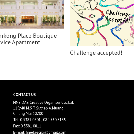
mkong Place Boutique
rvice Apartment
Challenge accepted!
CONTACT US
FINE DAE Creative Organiser Co.,Ltd.
119/48 M.5 T.Suthep A.Muang
Chiang Mai 50200
Tel.
0 5381 0801 , 08 1530 5185
Fax: 0 5381 0811
E-mail:
finedaecnx@gmail.com