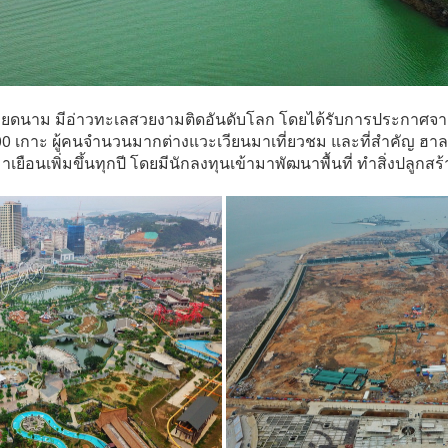
วียดนาม มีอ่าวทะเลสวยงามติดอันดับโลก โดยได้รับการประกาศจา
,900 เกาะ ผู้คนจำนวนมากต่างแวะเวียนมาเที่ยวชม และที่สำคัญ ฮาลอ
ะมาเยือนเพิ่มขึ้นทุกปี โดยมีนักลงทุนเข้ามาพัฒนาพื้นที่ ทำสิ่งปลูก