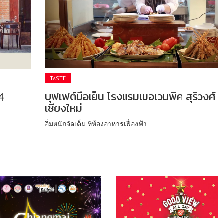
TASTE
บุฟเฟต์มื้อเย็น โรงแรมเมอเวนพิค สุริวงศ์
4
เชียงใหม่
อิ่มหนักจัดเต็ม ที่ห้องอาหารเฟื่องฟ้า