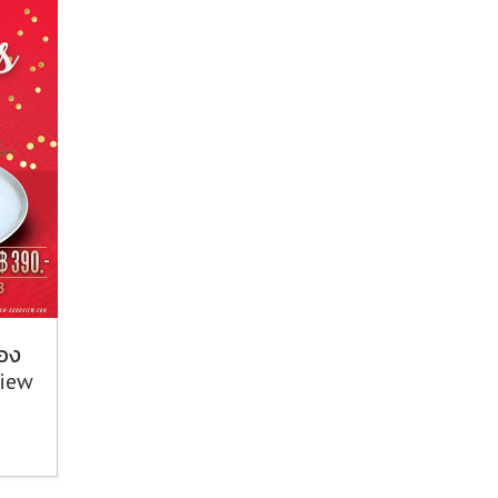
ลอง
view