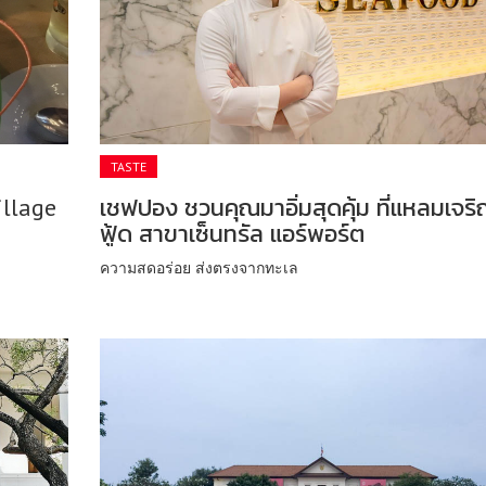
TASTE
llage
เชฟปอง ชวนคุณมาอิ่มสุดคุ้ม ที่แหลมเจริ
ฟู้ด สาขาเซ็นทรัล แอร์พอร์ต
ความสดอร่อย ส่งตรงจากทะเล