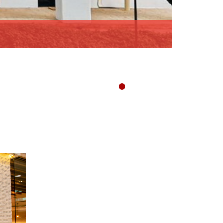
เชฟปอง ชวน