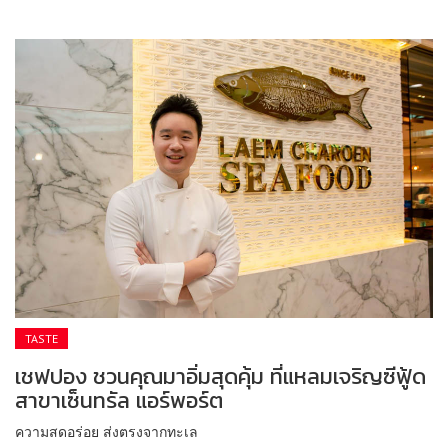
TASTE
เชฟปอง ชวนคุณมาอิ่มสุดคุ้ม ที่แหลมเจริญซีฟู้ด
สาขาเซ็นทรัล แอร์พอร์ต
ความสดอร่อย ส่งตรงจากทะเล