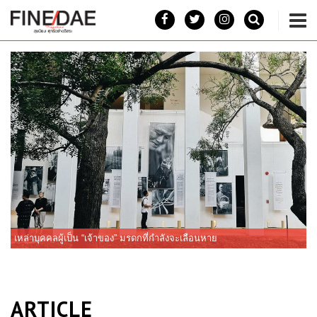
เหล่าบุคคลผู้เป็น “เจ้าของ” มรดกที่กำลังจะเลือนหาย
L
เชฟปอง ชวนคุณมาอิ่มสุดคุ้ม ที่แหลมเจริญซีฟู้ด สาขาเซ็นทรัล แอร์พอร์ต
ARTICLE