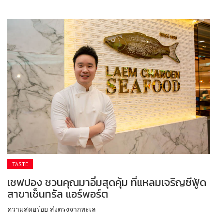
TASTE
เชฟปอง ชวนคุณมาอิ่มสุดคุ้ม ที่แหลมเจริญซีฟู้ด
สาขาเซ็นทรัล แอร์พอร์ต
ความสดอร่อย ส่งตรงจากทะเล